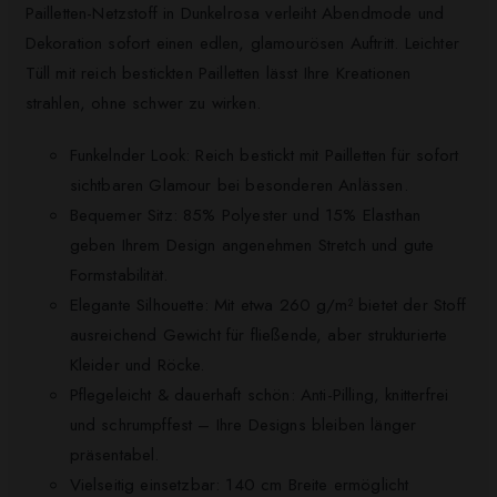
Pailletten-Netzstoff in Dunkelrosa verleiht Abendmode und
Dekoration sofort einen edlen, glamourösen Auftritt. Leichter
Tüll mit reich bestickten Pailletten lässt Ihre Kreationen
strahlen, ohne schwer zu wirken.
Funkelnder Look: Reich bestickt mit Pailletten für sofort
sichtbaren Glamour bei besonderen Anlässen.
Bequemer Sitz: 85% Polyester und 15% Elasthan
geben Ihrem Design angenehmen Stretch und gute
Formstabilität.
Elegante Silhouette: Mit etwa 260 g/m² bietet der Stoff
ausreichend Gewicht für fließende, aber strukturierte
Kleider und Röcke.
Pflegeleicht & dauerhaft schön: Anti-Pilling, knitterfrei
und schrumpffest – Ihre Designs bleiben länger
präsentabel.
Vielseitig einsetzbar: 140 cm Breite ermöglicht