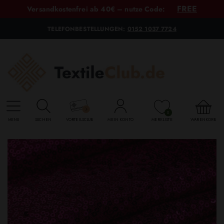
FREE
Versandkostenfrei ab 40€ – nutze Code:
TELEFONBESTELLUNGEN:
0152 1037 7724
0
MENU
SUCHEN
VORTEILSCLUB
MEIN KONTO
MERKLISTE
WARENKORB