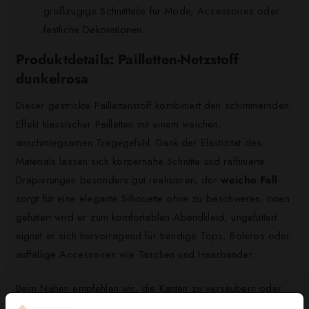
großzügige Schnittteile für Mode, Accessoires oder
festliche Dekorationen.
Produktdetails: Pailletten-Netzstoff
dunkelrosa
Dieser gestrickte Paillettenstoff kombiniert den schimmernden
Effekt klassischer Pailletten mit einem weichen,
anschmiegsamen Tragegefühl. Dank der Elastizität des
Materials lassen sich körpernahe Schnitte und raffinierte
Drapierungen besonders gut realisieren; der
weiche Fall
sorgt für eine elegante Silhouette ohne zu beschweren. Innen
gefüttert wird er zum komfortablen Abendkleid, ungefüttert
eignet er sich hervorragend für trendige Tops, Boleros oder
auffällige Accessoires wie Taschen und Haarbänder.
Beim Nähen empfehlen wir, die Kanten zu versäubern oder
mit Schrägband zu sichern, da Pailletten beim Zuschneiden