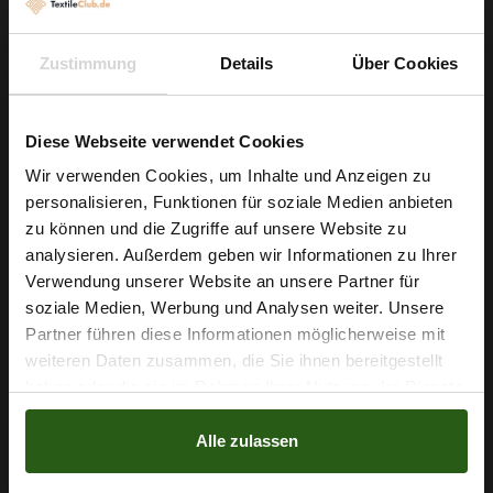
ausfransen können. Verwenden Sie feine Nadeln und
abgestimmte Nähte; so gelingen Ihnen zudem edle
Zustimmung
Details
Über Cookies
Tischläufer, Kissenbezüge oder dekorative Raumakzente für
Events und Feiern.
Diese Webseite verwendet Cookies
Starten Sie jetzt Ihr nächstes Projekt und geben Sie Ihren
Wir verwenden Cookies, um Inhalte und Anzeigen zu
Ideen mit diesem dunkelrosa Pailletten-Netzstoff das perfekte
personalisieren, Funktionen für soziale Medien anbieten
Wie wäre es mit
Funkeln.
zu können und die Zugriffe auf unsere Website zu
5 % Rabatt
analysieren. Außerdem geben wir Informationen zu Ihrer
Verwendung unserer Website an unsere Partner für
auf deine erste Bestellung?
soziale Medien, Werbung und Analysen weiter. Unsere
Nähzubehör, das begeistert ...
Partner führen diese Informationen möglicherweise mit
Na klar!
weiteren Daten zusammen, die Sie ihnen bereitgestellt
haben oder die sie im Rahmen Ihrer Nutzung der Dienste
Nein, Danke
gesammelt haben.
Alle zulassen