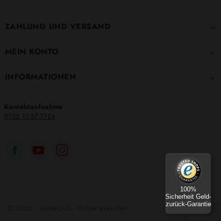
ZAHLUNG UND VERSAND

MEIN KONTO

INFORMATIONEN

Kontaktaufnahme
0152 1037 7724
100%
Sicherheit Geld-
zurück-Garantie
© 2026 - TextileClub - Online einkaufen