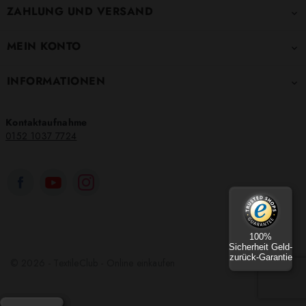
ZAHLUNG UND VERSAND

MEIN KONTO

INFORMATIONEN

Kontaktaufnahme
0152 1037 7724
100%
Sicherheit Geld-
zurück-Garantie
© 2026 - TextileClub - Online einkaufen