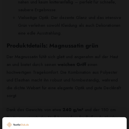
nähen und kaum knitteranfällig – perfekt für schnelle,
saubere Ergebnisse.
Vielseitige Optik: Der dezente Glanz und das intensive
Grün verleihen sowohl Kleidung als auch Dekorationen
eine edle Ausstrahlung.
Produktdetails: Magnussatin grün
Der Magnussatin fühlt sich glatt und angenehm auf der Haut
an und bietet durch seinen
weichen Griff
einen
hochwertigen Tragekomfort. Die Kombination aus Polyester
und Elasthan macht ihn robust und formbeständig, während
die dichte Webart für eine elegante Optik und gute Deckkraft
sorgt.
Dank des Gewichts von etwa
240 g/m²
und der 150 cm
Breite eignet sich der Stoff besonders für fließende Kleider,
Röcke und festliche Blusen sowie für Vorhänge und