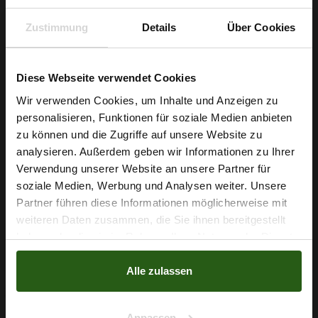
detailreiche Dekorprojekte. Nähen Sie daraus stilvolle
Zustimmung
Details
Über Cookies
Abendmode, ein schlichtes Brautkleid-Detail oder elegante
Accessoires – der Magnussatin lässt sich leicht
zuschneiden, franst kaum und behält seinen leichten Fall.
Diese Webseite verwendet Cookies
Wir verwenden Cookies, um Inhalte und Anzeigen zu
Bestellen Sie Ihren Magnussatin grün und verleihen Sie Ihren
personalisieren, Funktionen für soziale Medien anbieten
Nähprojekten noch heute eine edle, professionelle Note.
Wie wäre es mit
zu können und die Zugriffe auf unsere Website zu
5 % Rabatt
analysieren. Außerdem geben wir Informationen zu Ihrer
Verwendung unserer Website an unsere Partner für
auf deine erste Bestellung?
soziale Medien, Werbung und Analysen weiter. Unsere
Nähzubehör, das begeistert ...
Partner führen diese Informationen möglicherweise mit
Na klar!
weiteren Daten zusammen, die Sie ihnen bereitgestellt
haben oder die sie im Rahmen Ihrer Nutzung der Dienste
Nein, Danke
gesammelt haben.
Alle zulassen
Anpassen