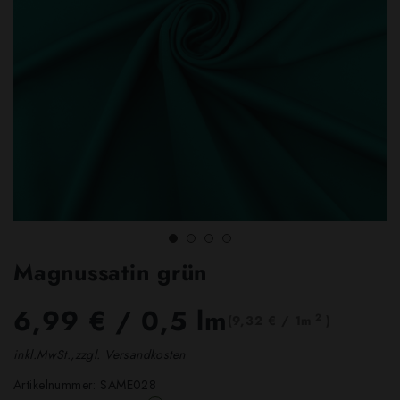
Magnussatin grün
6,99 €
/ 0,5 lm
2
(9,32 € / 1m
)
inkl.MwSt.,zzgl. Versandkosten
Artikelnummer:
SAME028