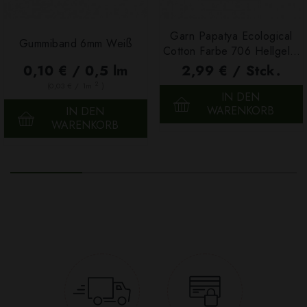
Garn Papatya Ecological
Gummiband 6mm Weiß
Cotton Farbe 706 Hellgelb,
100g
0,10 € / 0,5 lm
2,99 € / Stck.
2
(0,03 € / 1m
)
IN DEN
WARENKORB
IN DEN
WARENKORB