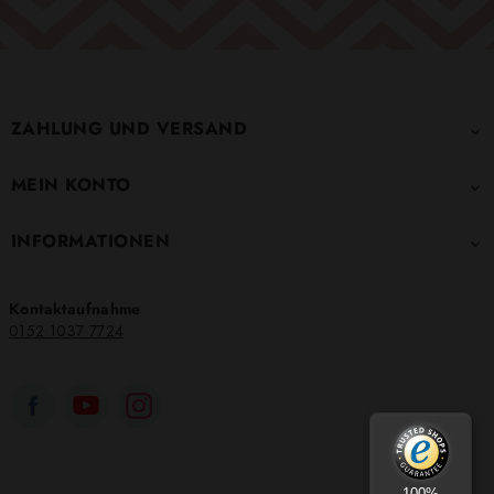
ZAHLUNG UND VERSAND

MEIN KONTO

INFORMATIONEN

Kontaktaufnahme
0152 1037 7724
100%