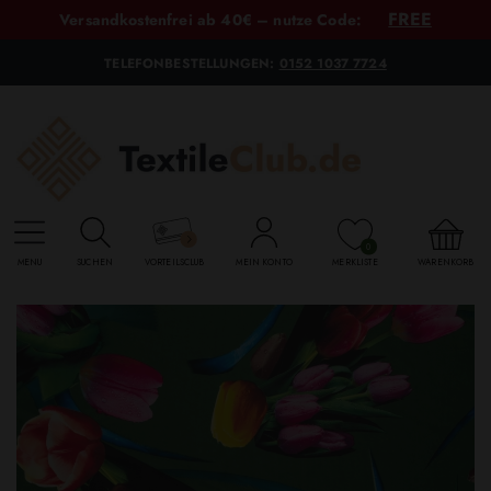
FREE
Versandkostenfrei ab 40€ – nutze Code:
TELEFONBESTELLUNGEN:
0152 1037 7724
0
MENU
SUCHEN
VORTEILSCLUB
MEIN KONTO
MERKLISTE
WARENKORB