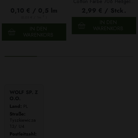
Cotton Farbe 706 Hellgelb,
100g
0,10 € / 0,5 lm
2,99 € / Stck.
2
(0,03 € / 1m
)
IN DEN
WARENKORB
IN DEN
WARENKORB
WOLF SP. Z
O.O.
Land:
PL
Straße:
Tyszkiewicza
13/ U4
Postleitzahl: