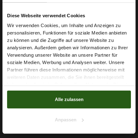
Diese Webseite verwendet Cookies
Wir verwenden Cookies, um Inhalte und Anzeigen zu
personalisieren, Funktionen für soziale Medien anbieten
Wie wäre es mit
zu können und die Zugriffe auf unsere Website zu
5 % Rabatt
analysieren. Außerdem geben wir Informationen zu Ihrer
Verwendung unserer Website an unsere Partner für
auf deine erste Bestellung?
soziale Medien, Werbung und Analysen weiter. Unsere
Partner führen diese Informationen möglicherweise mit
Na klar!
weiteren Daten zusammen, die Sie ihnen bereitgestellt
haben oder die sie im Rahmen Ihrer Nutzung der Dienste
Nein, Danke
Visksoestoff Blumen Dunkelblau
gesammelt haben.
Alle zulassen
6,29 € / 0,5 lm
2
(8,39 € / 1m
)
Anpassen
IN DEN WARENKORB