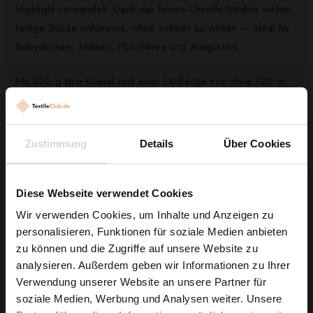
Highlight verwandelt. Dank der feinen Chenille-Struktur wirken
fertige Stücke voluminös, ohne schwer zu wirken — ideal für
Babydecken, Mützen, Plüschtiere und Amigurumi.
Mit 100 g pro Knäuel und einer Lauflänge von etwa 120 m
lassen sich Projekte übersichtlich planen und schnell
umsetzen. Das Material besteht zu 100% aus Polyester, was
Ihre Stücke formbeständig und besonders
pflegeleicht
Zustimmung
Details
Über Cookies
macht. Die gleichmäßige, uni Färbung in Lila sorgt für eine
beruhigende Optik und lässt sich vielseitig kombinieren.
Diese Webseite verwendet Cookies
Greifen Sie jetzt zu und verwirklichen Sie Ihre nächsten,
Wir verwenden Cookies, um Inhalte und Anzeigen zu
weichen Lieblingsstücke — ideal für Babys und alle, die es
personalisieren, Funktionen für soziale Medien anbieten
Wie wäre es mit
anschmiegsam mögen.
zu können und die Zugriffe auf unsere Website zu
5 % Rabatt
analysieren. Außerdem geben wir Informationen zu Ihrer
Verwendung unserer Website an unsere Partner für
auf deine erste Bestellung?
soziale Medien, Werbung und Analysen weiter. Unsere