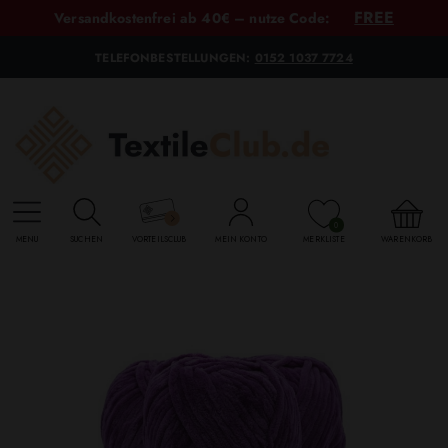
FREE
Versandkostenfrei ab 40€ – nutze Code:
TELEFONBESTELLUNGEN:
0152 1037 7724
0
MENU
SUCHEN
VORTEILSCLUB
MEIN KONTO
MERKLISTE
WARENKORB