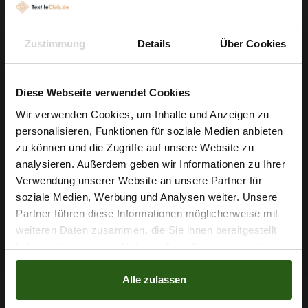
minimalistische Entwürfe, bei denen Sie auf viel Futter
verzichten möchten. Ob Innenjacke, Oversize-Mantel oder
Accessoires wie kuschelige Plaids – Sie verarbeiten den
Zustimmung
Details
Über Cookies
Stoff unkompliziert und erzielen professionelle Ergebnisse.
Diese Webseite verwendet Cookies
Starten Sie Ihr nächstes Nähprojekt mit diesem vielseitigen
Flauschstoff und erleben Sie, wie schnell aus Ihrer Idee ein
Wir verwenden Cookies, um Inhalte und Anzeigen zu
personalisieren, Funktionen für soziale Medien anbieten
hochwertiges Kleidungsstück oder Accessoire entsteht.
Wie wäre es mit
zu können und die Zugriffe auf unsere Website zu
Bestellen Sie jetzt und legen Sie direkt los!
5 % Rabatt
analysieren. Außerdem geben wir Informationen zu Ihrer
Verwendung unserer Website an unsere Partner für
auf deine erste Bestellung?
soziale Medien, Werbung und Analysen weiter. Unsere
Partner führen diese Informationen möglicherweise mit
Nähzubehör, das begeistert ...
Na klar!
weiteren Daten zusammen, die Sie ihnen bereitgestellt
haben oder die sie im Rahmen Ihrer Nutzung der Dienste
Nein, Danke
gesammelt haben.
Alle zulassen