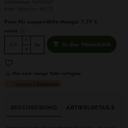
Artikelnummer:
FLA10/067
?
Breite: 160cm (+/- 3%)
Preis für ausgewählte Menge:
7,79 €
?
MENGE
In den Warenkorb

lm

Nur noch wenige Teile verfügbar
Bekomme
7 Clubpunkte
BESCHREIBUNG
ARTIKELDETAILS
Entdecken Sie den Flausch Mantelstoff in Grau – Ihr neuer