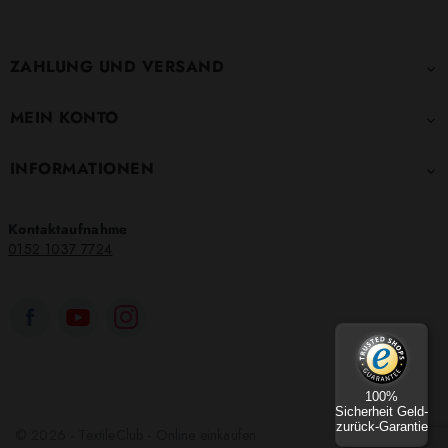
ZAHLUNG UND VERSAND

MEIN KONTO

INFORMATIONEN

Kontaktaufnahme
0152 1037 7724
100%
Sicherheit Geld-
zurück-Garantie
© 2026 - TextileClub - Online einkaufen