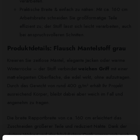
verarbeiten.
Praktische Breite & einfach zu nähen: Mit ca. 160 cm
Arbeitsbreite schneiden Sie großformatige Teile
effizient zu; der Stoff lässt sich leicht verarbeiten, auch
bei anspruchsvolleren Schnitten.
Produktdetails: Flausch Mantelstoff grau
Kreieren Sie zeitlose Mäntel, elegante Jacken oder warme
Winterröcke – der Stoff verbindet
weichen Griff
mit einer
matt-eleganten Oberfläche, die edel wirkt, ohne aufzutragen.
Durch das Gewicht von rund 400 g/m² erhält Ihr Projekt
ausreichend Körper, bleibt dabei aber weich im Fall und
angenehm zu tragen.
Die breite Rapportbreite von ca. 160 cm erleichtert das
Zuschneiden größerer Teile und reduziert Nähte. Dank der
dichten Webart und der blickdichten Optik eignen sich auch