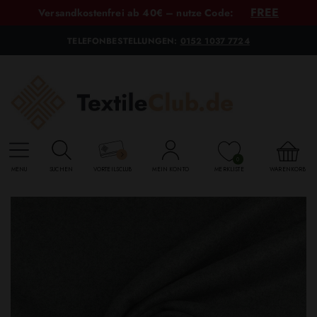
FREE
Versandkostenfrei ab 40€ – nutze Code:
TELEFONBESTELLUNGEN:
0152 1037 7724
0
MENU
SUCHEN
VORTEILSCLUB
MEIN KONTO
MERKLISTE
WARENKORB