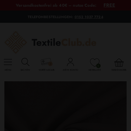
FREE
Versandkostenfrei ab 40€ – nutze Code:
TELEFONBESTELLUNGEN:
0152 1037 7724
0
MENU
SUCHEN
VORTEILSCLUB
MEIN KONTO
MERKLISTE
WARENKORB