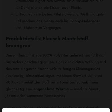
Oberfläche eignet sich sowohl für outerwear als auch
für Dekorationen wie Kissen oder Plaids.
Einfach zu verarbeiten: Glatter, weicher Griff und guter
Fall machen das Nähen auch für Hobby-Näherinnen
und -Näher zum Vergnügen.
Produktdetails: Flausch Mantelstoff
braungrau
Dieser Flausch ist aus 100% Polyester gefertigt und fühlt sich
besonders anschmiegsam an. Dank der dichten Webung und
des matt-eleganten Finishs wirkt Ihr fertiges Kleidungsstück
hochwertig, ohne aufzutragen. Mit einem Gewicht von etwa
400 g/m² behält der Stoff seine Form und schenkt Ihnen
gleichzeitig eine
angenehme Wärme
– ideal für Mäntel,
Jacken oder wärmende Accessoires.
Die Breite von ca. 160 cm erlaubt großzügige Schnittteile