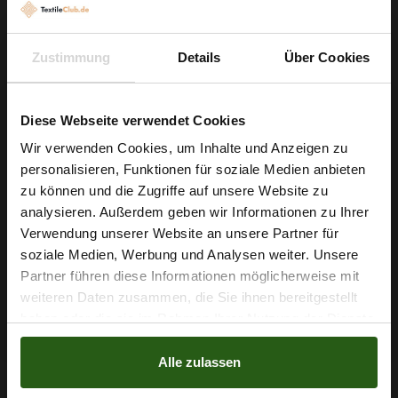
und reduziert Verschnitt, sodass Sie kreative Schnitte und
Volumenformen unkompliziert umsetzen können. Nähen Sie
unbeschwert: der Stoff ist glatt, knitterarm und lässt sich leicht
Zustimmung
Details
Über Cookies
verarbeiten, sodass Nähte sauber liegen und Ihr Projekt
strukturiert wirkt.
Diese Webseite verwendet Cookies
Bereichern Sie Ihre Projekte jetzt mit diesem vielseitigen
Wir verwenden Cookies, um Inhalte und Anzeigen zu
personalisieren, Funktionen für soziale Medien anbieten
Flausch in Braungrau und schaffen Sie langlebige, warme
Wie wäre es mit
zu können und die Zugriffe auf unsere Website zu
Stücke mit elegantem Fall.
5 % Rabatt
analysieren. Außerdem geben wir Informationen zu Ihrer
Verwendung unserer Website an unsere Partner für
auf deine erste Bestellung?
soziale Medien, Werbung und Analysen weiter. Unsere
Partner führen diese Informationen möglicherweise mit
Nähzubehör, das begeistert ...
Na klar!
weiteren Daten zusammen, die Sie ihnen bereitgestellt
haben oder die sie im Rahmen Ihrer Nutzung der Dienste
Nein, Danke
gesammelt haben.
Alle zulassen