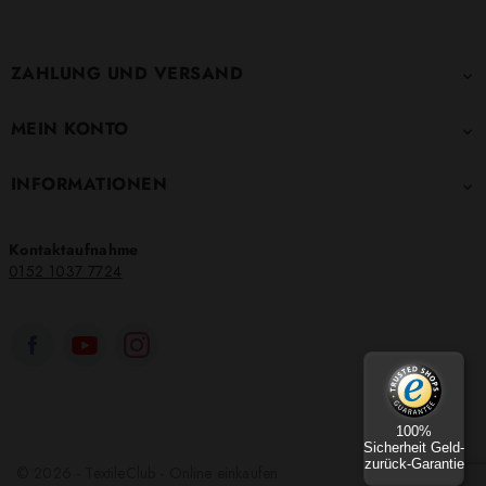
ZAHLUNG UND VERSAND

MEIN KONTO

INFORMATIONEN

Kontaktaufnahme
0152 1037 7724
100%
Sicherheit Geld-
zurück-Garantie
© 2026 - TextileClub - Online einkaufen