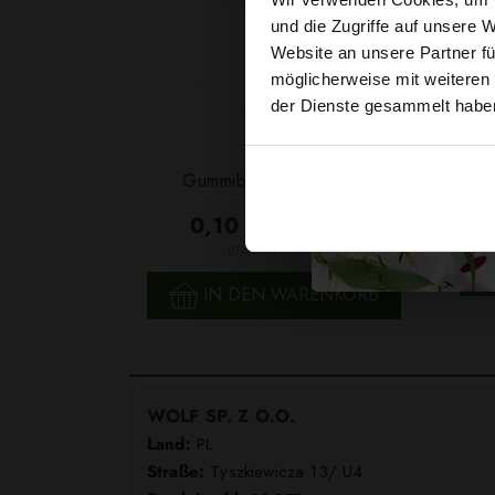
und die Zugriffe auf unsere 
Website an unsere Partner fü
möglicherweise mit weiteren
der Dienste gesammelt habe
Garn
Gummiband 6mm Weiß
F
0,10 € / 0,5 lm
2
(0,03 € / 1m
)
SCHNELLANSICHT
IN DEN WARENKORB
WOLF SP. Z O.O.
Land:
PL
Straße:
Tyszkiewicza 13/ U4