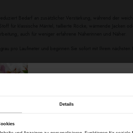
eduziert Bedarf an zusätzlicher Verstärkung, während der weiche
off für klassische Mäntel, taillierte Röcke, wärmende Jacken o
rarbeitung, auch für weniger erfahrene Näherinnen und Näher.
ellgrau pro Laufmeter und beginnen Sie sofort mit Ihrem nächsten
ert ...
Details
Möchtest du dir
Cookies
nhalte und Anzeigen zu personalisieren, Funktionen für soziale