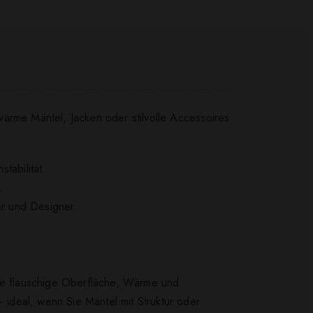
warme Mäntel, Jacken oder stilvolle Accessoires
abilität.
.
er und Designer.
ne flauschige Oberfläche, Wärme und
— ideal, wenn Sie Mäntel mit Struktur oder