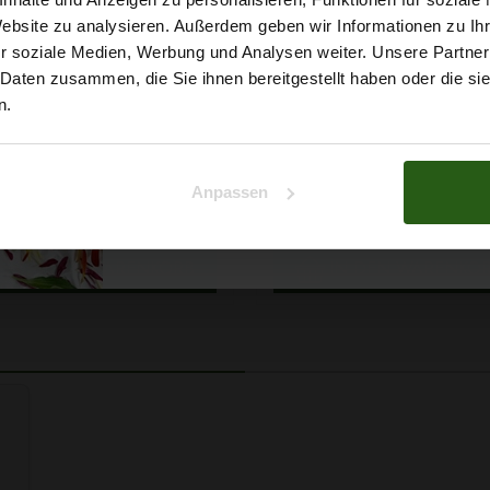
5% Rabat
Website zu analysieren. Außerdem geben wir Informationen zu I
r soziale Medien, Werbung und Analysen weiter. Unsere Partner
auf deine erste Bestellun
 Daten zusammen, die Sie ihnen bereitgestellt haben oder die s
n.
Na klar!
 Papatya Ecological Cotton
Faden Ariadna TALIA 120 
arbe 706 Hellgelb, 100g
0854 Braunton 200m
Anpassen
Nein, Danke
2,99 € / Stck.
0,99 € / Stck.
SCHNELLANSICHT
SCHNELLANSICHT
IN DEN WARENKORB
IN DEN WARENKO