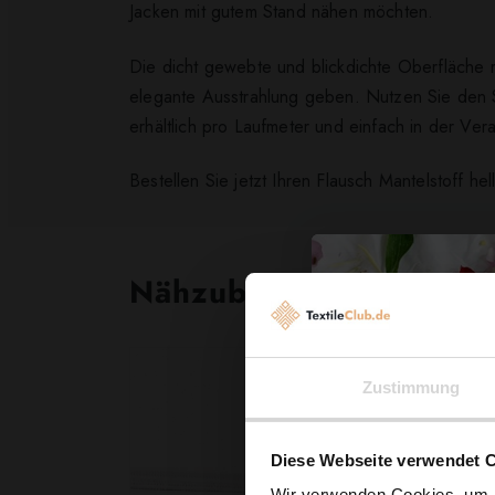
Jacken mit gutem Stand nähen möchten.
Die dicht gewebte und blickdichte Oberfläche r
elegante Ausstrahlung geben. Nutzen Sie den St
erhältlich pro Laufmeter und einfach in der Ve
Bestellen Sie jetzt Ihren Flausch Mantelstoff h
Nähzubehör, das begeist
Zustimmung
Diese Webseite verwendet 
Wir verwenden Cookies, um I