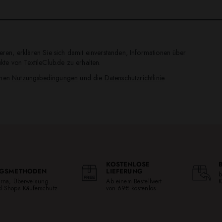
ren, erklären Sie sich damit einverstanden, Informationen über
te von TextileClub.de zu erhalten.
inen
Nutzungsbedingungen
und die
Datenschutzrichtlinie
.
KOSTENLOSE
GSMETHODEN
LIEFERUNG
b
larna, Überweisung.
Ab einem Bestellwert
K
ed Shops Käuferschutz
von 69€ kostenlos