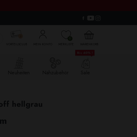

0
VORTEILSCLUB
MEIN KONTO
MERKLISTE
WARENKORB
Bis -60% !
Neuheiten
Nähzubehör
Sale
off hellgrau
lm