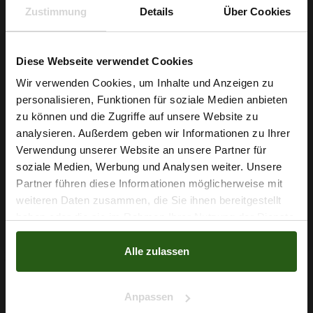
Zustimmung
Details
Über Cookies
Kreationen lange Freude bereiten.
Sichern Sie sich jetzt Ihren Laufmeter und verwandeln Sie Ihre
Diese Webseite verwendet Cookies
Ideen in elegante, leichte Unikate – Chiffon Musselin curry ist
Wir verwenden Cookies, um Inhalte und Anzeigen zu
bereit für Ihr nächstes kreatives Projekt.
personalisieren, Funktionen für soziale Medien anbieten
Wie wäre es mit
zu können und die Zugriffe auf unsere Website zu
5 % Rabatt
analysieren. Außerdem geben wir Informationen zu Ihrer
Verwendung unserer Website an unsere Partner für
auf deine erste Bestellung?
Nähzubehör, das begeistert ...
soziale Medien, Werbung und Analysen weiter. Unsere
Partner führen diese Informationen möglicherweise mit
Na klar!
weiteren Daten zusammen, die Sie ihnen bereitgestellt
haben oder die sie im Rahmen Ihrer Nutzung der Dienste
Nein, Danke
gesammelt haben.
Alle zulassen
Anpassen