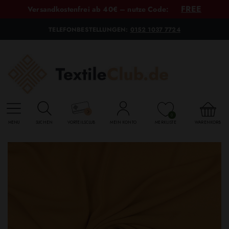
FREE
Versandkostenfrei ab 40€ – nutze Code:
TELEFONBESTELLUNGEN:
0152 1037 7724
0
MENU
SUCHEN
VORTEILSCLUB
MEIN KONTO
MERKLISTE
WARENKORB