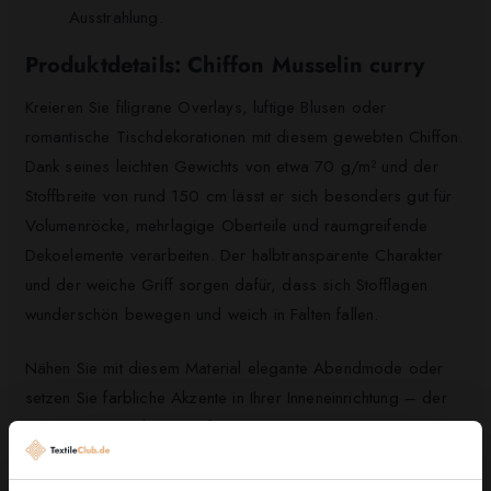
Ausstrahlung.
Produktdetails: Chiffon Musselin curry
Kreieren Sie filigrane Overlays, luftige Blusen oder
romantische Tischdekorationen mit diesem gewebten Chiffon.
Dank seines leichten Gewichts von etwa 70 g/m² und der
Stoffbreite von rund 150 cm lässt er sich besonders gut für
Volumenröcke, mehrlagige Oberteile und raumgreifende
Dekoelemente verarbeiten. Der halbtransparente Charakter
und der weiche Griff sorgen dafür, dass sich Stofflagen
wunderschön bewegen und weich in Falten fallen.
Nähen Sie mit diesem Material elegante Abendmode oder
setzen Sie farbliche Akzente in Ihrer Inneneinrichtung – der
warme Curryton bringt sofort Stimmung in Ihr Design. Die
pflegeleichten Eigenschaften des Polyestergewebes machen
den Stoff zudem alltagstauglich und langlebig, sodass Ihre