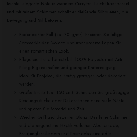
leichte, elegante Note in warmem Curryton. Leicht transparent
und mit feinem Schimmer schafft er fließende Silhouetten, die
Bewegung und Stil betonen.
Federleichter Fall (ca. 70 g/m²): Kreieren Sie luftige
Sommerkleider, Volants und transparente Lagen für
einen romantischen Look.
Pflegeleicht und formstabil: 100% Polyester mit Anti-
Pilling-Eigenschaften und geringer Knitterneigung –
ideal für Projekte, die häufig getragen oder dekoriert
werden.
Große Breite (ca. 150 cm): Schneiden Sie großzügige
Kleidungsstücke oder Dekorationen ohne viele Nähte
und sparen Sie Material und Zeit.
Weicher Griff und dezenter Glanz: Der feine Schimmer
und die angenehme Haptik verleihen Abendmode,
Brautjungfernkleidern und Raumdeko eine edle