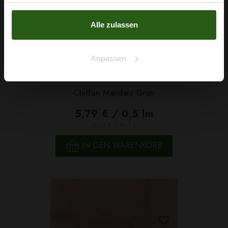
haben oder die sie im Rahmen Ihrer Nutzung der Dienste
Nein, Danke
gesammelt haben.
Alle zulassen
Anpassen
Chiffon Mandala Grün
5,79 € / 0,5 lm
2
(7,72 € / 1m
)
IN DEN WARENKORB