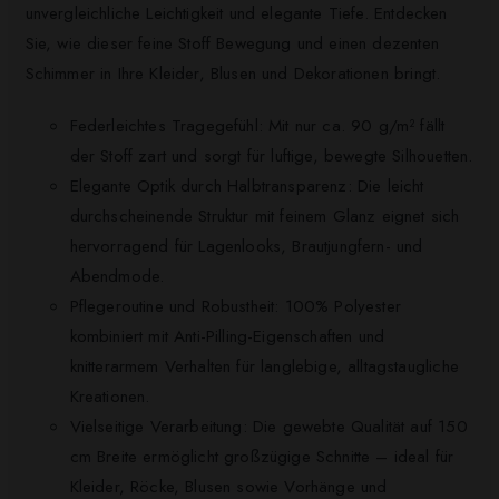
unvergleichliche Leichtigkeit und elegante Tiefe. Entdecken
Sie, wie dieser feine Stoff Bewegung und einen dezenten
Schimmer in Ihre Kleider, Blusen und Dekorationen bringt.
Federleichtes Tragegefühl: Mit nur ca. 90 g/m² fällt
der Stoff zart und sorgt für luftige, bewegte Silhouetten.
Elegante Optik durch Halbtransparenz: Die leicht
durchscheinende Struktur mit feinem Glanz eignet sich
hervorragend für Lagenlooks, Brautjungfern- und
Abendmode.
Pflegeroutine und Robustheit: 100% Polyester
kombiniert mit Anti-Pilling-Eigenschaften und
knitterarmem Verhalten für langlebige, alltagstaugliche
Kreationen.
Vielseitige Verarbeitung: Die gewebte Qualität auf 150
cm Breite ermöglicht großzügige Schnitte – ideal für
Kleider, Röcke, Blusen sowie Vorhänge und