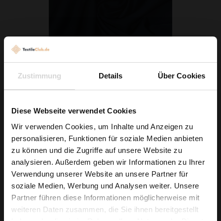
Zustimmung
Details
Über Cookies
Seidenchiffon Dunkelblau
5,79 € / 0,5 lm
Diese Webseite verwendet Cookies
2
(7,72 € / 1m
)
Wir verwenden Cookies, um Inhalte und Anzeigen zu
IN DEN WARENKORB
personalisieren, Funktionen für soziale Medien anbieten
Wie wäre es mit
zu können und die Zugriffe auf unsere Website zu
5 % Rabatt
analysieren. Außerdem geben wir Informationen zu Ihrer
Verwendung unserer Website an unsere Partner für
auf deine erste Bestellung?
soziale Medien, Werbung und Analysen weiter. Unsere
Partner führen diese Informationen möglicherweise mit
Na klar!
weiteren Daten zusammen, die Sie ihnen bereitgestellt