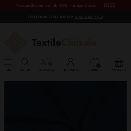
FREE
Versandkostenfrei ab 40€ – nutze Code:
TELEFONBESTELLUNGEN:
0152 1037 7724
0
MENU
SUCHEN
VORTEILSCLUB
MEIN KONTO
MERKLISTE
WARENKORB