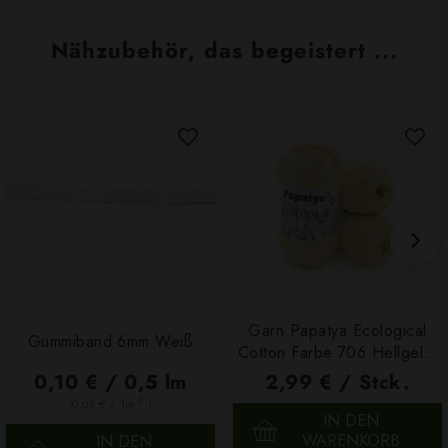
Nähzubehör, das begeistert ...
Garn Papatya Ecological
Gummiband 6mm Weiß
Cotton Farbe 706 Hellgelb,
100g
0,10 € / 0,5 lm
2,99 € / Stck.
2
(0,03 € / 1m
)
IN DEN
WARENKORB
IN DEN