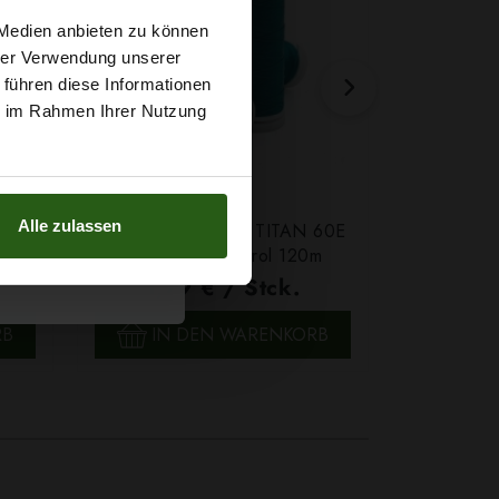
t
 Medien anbieten zu können
hrer Verwendung unserer
 führen diese Informationen
g sichern?
ie im Rahmen Ihrer Nutzung
Alle zulassen
Farbe
Ledergarn Ariadna TITAN 60E
Garn Papat
Farbe 2580 Petrol 120m
We
1,79 € / Stck.
4,7
SCHNELLANSICHT
SCH
RB
IN DEN WARENKORB
IN