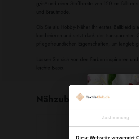
g/m² und einer Stoffbreite von 150 cm fällt er 
und Brautmode.
Ob Sie als Hobby-Näher Ihr erstes Ballkleid plan
kombinieren und setzt dank der transparenten Q
pflegefreundlichen Eigenschaften, um langlebige,
Lassen Sie sich von den Farben inspirieren und
leichte Basis.
Nähzubehör, das begeist
Zustimmung
Diese Webseite verwendet 