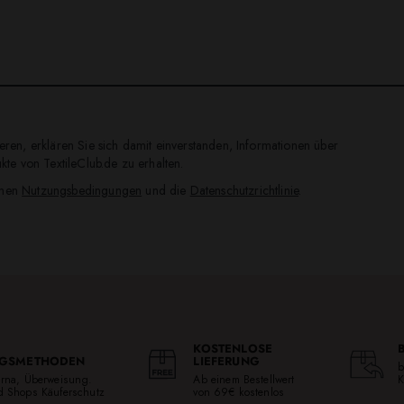
ren, erklären Sie sich damit einverstanden, Informationen über
te von TextileClub.de zu erhalten.
inen
Nutzungsbedingungen
und die
Datenschutzrichtlinie
.
KOSTENLOSE
GSMETHODEN
LIEFERUNG
b
larna, Überweisung.
Ab einem Bestellwert
K
ed Shops Käuferschutz
von 69€ kostenlos