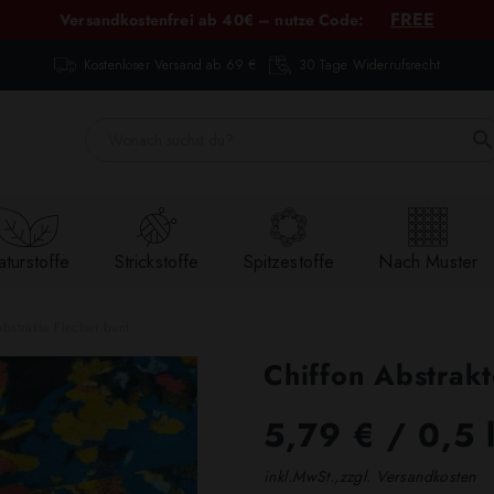
FREE
Versandkostenfrei ab 40€ – nutze Code:
Kostenloser Versand ab 69 €
30 Tage Widerrufsrecht
turstoffe
Strickstoffe
Spitzestoffe
Nach Muster
Abstrakte Flecken bunt
Chiffon Abstrakt
5,79 €
/ 0,5 
inkl.MwSt.,zzgl. Versandkosten