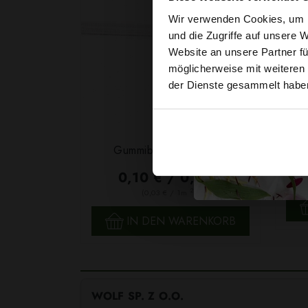
Wir verwenden Cookies, um I
und die Zugriffe auf unsere 
Website an unsere Partner fü
möglicherweise mit weiteren
der Dienste gesammelt habe
Garn
Gummiband 6mm Weiß
F
0,10 € / 0,5 lm
2
(0,03 € / 1m
)
SCHNELLANSICHT
IN DEN WARENKORB
WOLF SP. Z O.O.