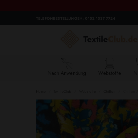
TELEFONBESTELLUNGEN:
0152 1037 7724
Nach Anwendung
Webstoffe
Na
Home
TextileClub
Webstoffe
Chiffon
Chiffon 