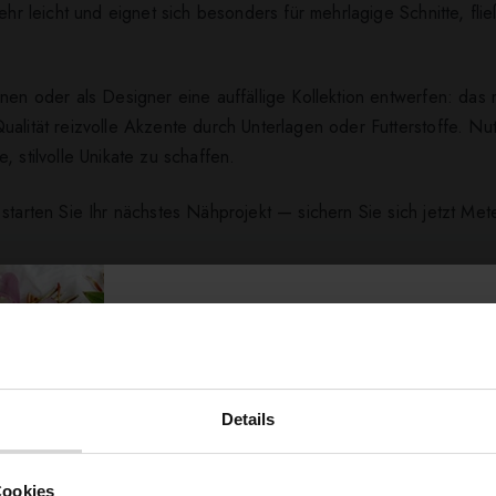
sehr leicht und eignet sich besonders für mehrlagige Schnitte, fl
en oder als Designer eine auffällige Kollektion entwerfen: das mu
ualität reizvolle Akzente durch Unterlagen oder Futterstoffe. Nu
 stilvolle Unikate zu schaffen.
 starten Sie Ihr nächstes Nähprojekt — sichern Sie sich jetzt Me
ert ...
Details
Möchtest du dir
Cookies