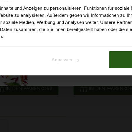
5% Rabat
nhalte und Anzeigen zu personalisieren, Funktionen für soziale
Website zu analysieren. Außerdem geben wir Informationen zu I
r soziale Medien, Werbung und Analysen weiter. Unsere Partner
auf deine erste Bestellun
 Daten zusammen, die Sie ihnen bereitgestellt haben oder die s
n.
Na klar!
Anpassen
 Papatya Ecological Cotton
Faden Ariadna TALIA 120 
Nein, Danke
arbe 706 Hellgelb, 100g
0854 Braunton 200m
2,99 € / Stck.
0,99 € / Stck.
SCHNELLANSICHT
SCHNELLANSICHT
IN DEN WARENKORB
IN DEN WARENKO