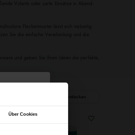
ießende Volants oder zarte Einsätze in Abend-
lticolore Fleckenmuster lässt sich vielseitig
tzen Sie die einfache Verarbeitung und die
terware und geben Sie Ihren Ideen die perfekte,
Nähzubehör entdecken
Über Cookies