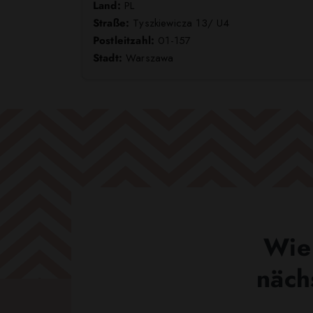
Land:
PL
Straße:
Tyszkiewicza 13/ U4
Postleitzahl:
01-157
Stadt:
Warszawa
Wie 
näch