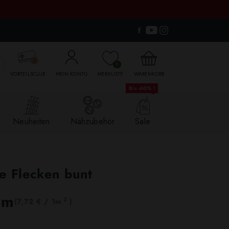

0
VORTEILSCLUB
MEIN KONTO
MERKLISTE
WARENKORB
Bis -60% !
Neuheiten
Nähzubehör
Sale
e Flecken bunt
lm
2
(7,72 € / 1m
)