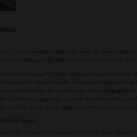
TAILS
unt" – ein hauchzarter, farbenfroher Stoff, der Ihren Kreationen
ks oder stimmungsvolle Dekorationen mit einem Material, das Lei
ließende Drapierungen für Röcke, Mehrlagendesigns und luftige B
toffauschnitt — ideal für Kleider, Vorhänge und raumgreifende
terarmen Eigenschaften: Sie profitieren von einem
pflegeleichten
ekt für raffinierte Lagenlooks, elegante Abendmode oder zarte B
elb und Blau: Setzen Sie mit diesem markanten Print modische 
Flecken bunt
itzt einen feinen, leicht glänzenden Griff, der Ihren Stücken e