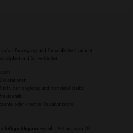
 sofort Bewegung und Persönlichkeit verleiht.
chtigkeit und Stil verbindet.
lusen.
 Dekorationen.
Stoff, der langlebig und formstabil bleibt.
rautdetails.
Akzente oder kreative Raumkonzepte.
ine
luftige Eleganz
verleiht. Mit nur etwa 70