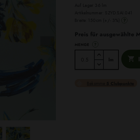
Auf Lager 36 lm
Artikelnummer:
SZYD.SAI.041
?
Breite: 150cm (+/- 3%)
Preis für ausgewählte
?
MENGE

lm
Bekomme
5 Clubpunkte