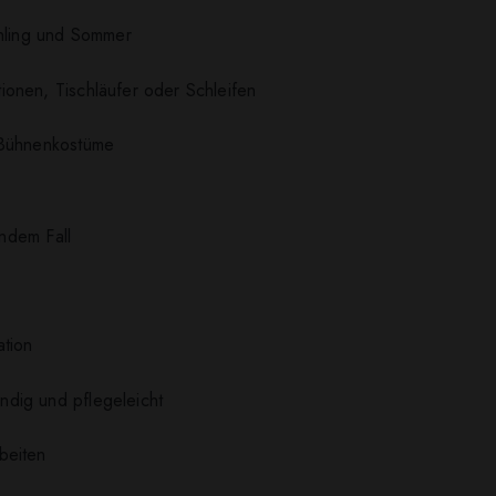
ühling und Sommer
onen, Tischläufer oder Schleifen
 Bühnenkostüme
endem Fall
ation
dig und pflegeleicht
beiten