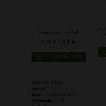
Garn
Gummiband 6mm Weiß
F
0,10 € / 0,5 lm
2
(0,03 € / 1m
)
SCHNELLANSICHT
IN DEN WARENKORB
WOLF SP. Z O.O.
Land:
PL
Straße:
Tyszkiewicza 13/ U4
Postleitzahl:
01-157