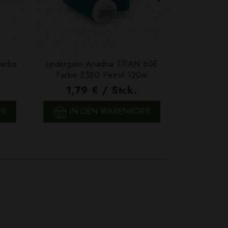
Farbe
Ledergarn Ariadna TITAN 60E
Garn Papat
Farbe 2580 Petrol 120m
We
1,79 € / Stck.
4,7
SCHNELLANSICHT
SCH
RB
IN DEN WARENKORB
IN