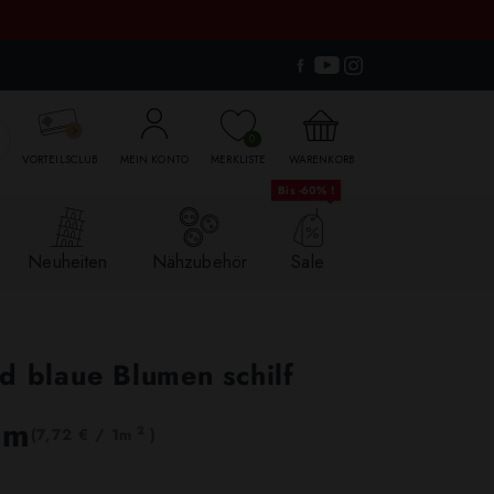

0
VORTEILSCLUB
MEIN KONTO
MERKLISTE
WARENKORB
Bis -60% !
Neuheiten
Nähzubehör
Sale
d blaue Blumen schilf
lm
2
(7,72 € / 1m
)