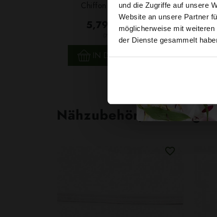
Chiffon Blumen Schwarz
und die Zugriffe auf unsere 
Website an unsere Partner fü
5,79 € / 0,5 lm
möglicherweise mit weiteren
2
(7,72 € / 1m
)
der Dienste gesammelt habe
SCHNELLANSICHT
IN DEN WARENKORB
Nähzubehör, das begeist