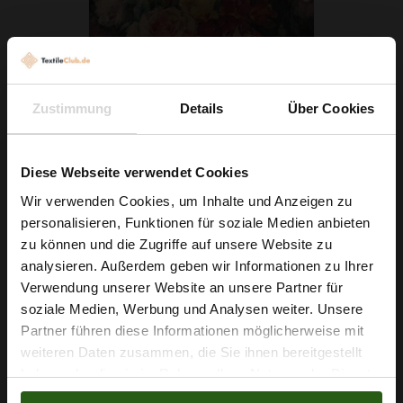
Chiffon Gemalte Blumen Schwarz
Zustimmung
Details
Über Cookies
5,79 € / 0,5 lm
2
(7,72 € / 1m
)
Diese Webseite verwendet Cookies
Wir verwenden Cookies, um Inhalte und Anzeigen zu
IN DEN WARENKORB
personalisieren, Funktionen für soziale Medien anbieten
Wie wäre es mit
zu können und die Zugriffe auf unsere Website zu
5 % Rabatt
analysieren. Außerdem geben wir Informationen zu Ihrer
Verwendung unserer Website an unsere Partner für
auf deine erste Bestellung?
soziale Medien, Werbung und Analysen weiter. Unsere
Partner führen diese Informationen möglicherweise mit
Na klar!
weiteren Daten zusammen, die Sie ihnen bereitgestellt
haben oder die sie im Rahmen Ihrer Nutzung der Dienste
Nein, Danke
gesammelt haben.