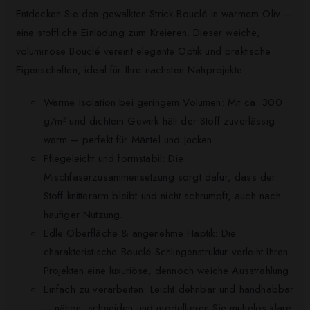
Entdecken Sie den gewalkten Strick-Bouclé in warmem Oliv –
eine stoffliche Einladung zum Kreieren. Dieser weiche,
voluminöse Bouclé vereint elegante Optik und praktische
Eigenschaften, ideal für Ihre nächsten Nähprojekte.
Warme Isolation bei geringem Volumen: Mit ca. 300
g/m² und dichtem Gewirk hält der Stoff zuverlässig
warm – perfekt für Mäntel und Jacken.
Pflegeleicht und formstabil: Die
Mischfaserzusammensetzung sorgt dafür, dass der
Stoff knitterarm bleibt und nicht schrumpft, auch nach
häufiger Nutzung.
Edle Oberfläche & angenehme Haptik: Die
charakteristische Bouclé-Schlingenstruktur verleiht Ihren
Projekten eine luxuriöse, dennoch weiche Ausstrahlung.
Einfach zu verarbeiten: Leicht dehnbar und handhabbar
– nähen, schneiden und modellieren Sie mühelos klare