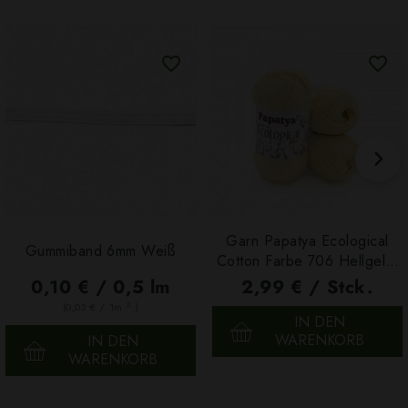
Garn Papatya Ecological
Gummiband 6mm Weiß
Cotton Farbe 706 Hellgelb,
100g
0,10 € / 0,5 lm
2,99 € / Stck.
2
(0,03 € / 1m
)
IN DEN
WARENKORB
IN DEN
WARENKORB