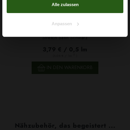
Alle zulassen
Anpassen
Stretch Satin Schwarz
3,79 € / 0,5 lm
2
(5,05 € / 1m
)
IN DEN WARENKORB
Nähzubehör, das begeistert ...