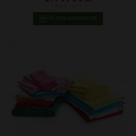
2
(7,72 € / 1m
)
IN DEN WARENKORB