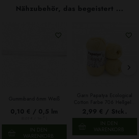
Nähzubehör, das begeistert ...
Garn Papatya Ecological
Gummiband 6mm Weiß
Cotton Farbe 706 Hellgelb,
100g
0,10 € / 0,5 lm
2,99 € / Stck.
2
(0,03 € / 1m
)
IN DEN
WARENKORB
IN DEN
WARENKORB