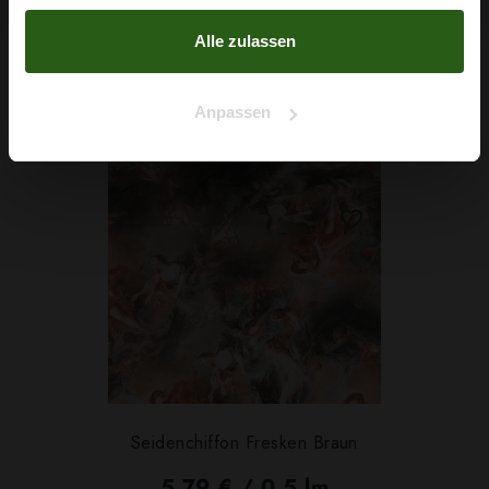
Nein, Danke
gesammelt haben.
2
(5,05 € / 1m
)
Alle zulassen
IN DEN WARENKORB
Anpassen
Seidenchiffon Fresken Braun
5,79 € / 0,5 lm