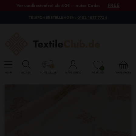
FREE
Versandkostenfrei ab 40€ – nutze Code:
TELEFONBESTELLUNGEN:
0152 1037 7724
0
MENU
SUCHEN
VORTEILSCLUB
MEIN KONTO
MERKLISTE
WARENKORB