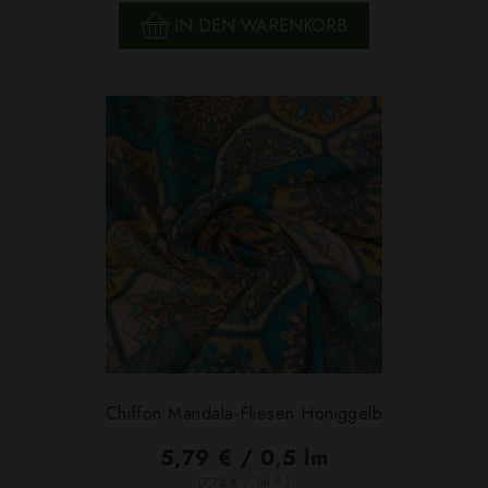
IN DEN WARENKORB
Chiffon Mandala-Fliesen Honiggelb
5,79 € / 0,5 lm
2
(7,72 € / 1m
)