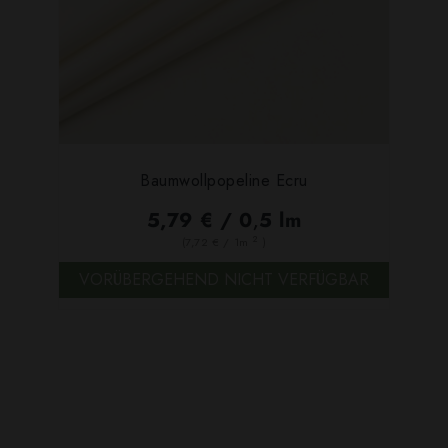
Baumwollpopeline Ecru
5,79 € / 0,5 lm
2
(7,72 € / 1m
)
VORÜBERGEHEND NICHT VERFÜGBAR