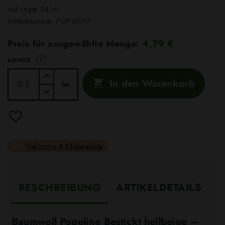
Auf Lager 24 lm
Artikelnummer:
POPW170
Preis für ausgewählte Menge:
4,79 €
?
MENGE
In den Warenkorb

lm
Bekomme
4 Clubpunkte
BESCHREIBUNG
ARTIKELDETAILS
Baumwoll Popeline Bestickt hellbeige –