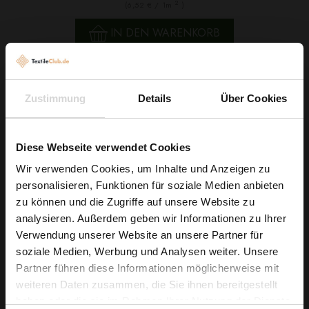
2
(6,52 € / 1m
)
IN DEN WARENKORB
Zustimmung
Details
Über Cookies
Diese Webseite verwendet Cookies
Wir verwenden Cookies, um Inhalte und Anzeigen zu
personalisieren, Funktionen für soziale Medien anbieten
Wie wäre es mit
zu können und die Zugriffe auf unsere Website zu
5 % Rabatt
analysieren. Außerdem geben wir Informationen zu Ihrer
Verwendung unserer Website an unsere Partner für
auf deine erste Bestellung?
soziale Medien, Werbung und Analysen weiter. Unsere
Partner führen diese Informationen möglicherweise mit
Stretch Satin Puder
Na klar!
weiteren Daten zusammen, die Sie ihnen bereitgestellt
3,79 € / 0,5 lm
haben oder die sie im Rahmen Ihrer Nutzung der Dienste