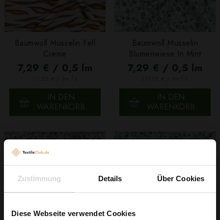
Baumwoll Musselin Fell
Baumwoll Musselin
Creme
Blumenwiese In Mint
7,29 € / 0,5 lm
7,29 € / 0,5 lm
2
2
(11,22 € / 1m
)
(11,22 € / 1m
)
IN DEN
IN DEN
WARENKORB
WARENKORB
Zustimmung
Details
Über Cookies
Diese Webseite verwendet Cookies