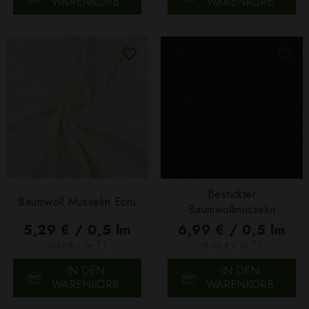
WARENKORB
WARENKORB
Bestickter
Baumwoll Musselin Ecru
Baumwollmusselin
Schwarz
5,29 € / 0,5 lm
6,99 € / 0,5 lm
2
2
(7,56 € / 1m
)
(9,99 € / 1m
)
IN DEN
IN DEN
WARENKORB
WARENKORB