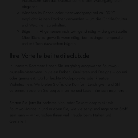
Naturfasern kann das Material beim ersten Waschgang leicht
eingehen.
Waschen im Schon- oder Handwaschgang bei ca. 30 °C,
möglichst keinen Trockner verwenden – um die Crinkle-Struktur
und Weichheit zu erhalten.
Bügeln im Allgemeinen nicht zwingend nötig – die gekräuselte
Oberfläche ist gewollt; wenn nötig, bei niedriger Temperatur
und mit Tuch dazwischen bügeln.
Ihre Vorteile bei textileclub.de
In unserem Sortiment finden Sie sorgfältig ausgewählte Baumwoll-
Musselin-Meterware in vielen Farben, Qualitäten und Designs – ob uni
oder gemustert. Ob für leichte Modeprojekte oder kreative
Wohntextilien: Wir bieten Stoffe, die Komfort, Leichtigkeit und Stil
vereinen. Bestellen Sie bequem online und lassen Sie sich inspirieren.
Starten Sie jetzt Ihr nächstes Näh- oder Dekorationsprojekt mit
Baumwoll-Musselin und erleben Sie, wie vielseitig und angenehm Stoff
sein kann – wir wünschen Ihnen viel Freude beim Nähen und
Gestalten!