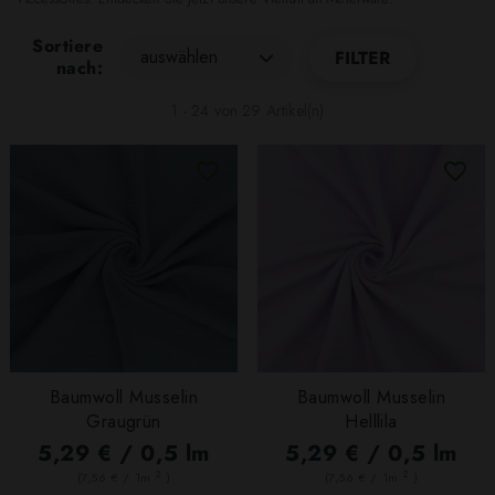
Sortiere
auswählen
FILTER
nach:
1 - 24 von 29 Artikel(n)
Baumwoll Musselin
Baumwoll Musselin
Graugrün
Helllila
5,29 € / 0,5 lm
5,29 € / 0,5 lm
2
2
(7,56 € / 1m
)
(7,56 € / 1m
)