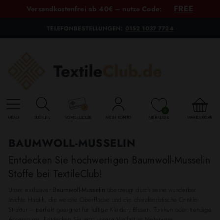
FREE
Versandkostenfrei ab 40€ – nutze Code:
TELEFONBESTELLUNGEN:
0152 1037 7724
0
MENU
SUCHEN
VORTEILSCLUB
MEIN KONTO
MERKLISTE
WARENKORB
BAUMWOLL-MUSSELIN
Entdecken Sie hochwertigen Baumwoll-Musselin
Stoffe bei TextileClub!
Unser exklusiver
Baumwoll-Musselin
überzeugt durch seine wunderbar
leichte Haptik, die weiche Oberfläche und die charakteristische Crinkle-
Struktur – perfekt geeignet für luftige Kleider, Blusen, Tuniken oder trendige
Accessoires. Entdecken Sie jetzt unsere Vielfalt an Meterware.