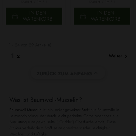
2
2
(7,56 € / 1m
)
(7,56 € / 1m
)
IN DEN
IN DEN
WARENKORB
WARENKORB
1 - 24 von 29 Artikel(n)
1

Weiter
2

ZURÜCK ZUM ANFANG
Was ist Baumwoll-Musselin?
Baumwoll-Musselin
ist ein locker gewebter Stoff aus Baumwolle in
Leinwandbindung, der durch leicht gedrehte Garne oder spezielle
Ausrüstung eine gekräuselte („Crinkle“) Oberfläche erhält. Diese
Struktur verleiht dem Stoff seine charakteristische Leichtigkeit,
Weichheit und Luftigkeit.