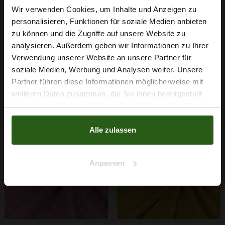
Wir verwenden Cookies, um Inhalte und Anzeigen zu
personalisieren, Funktionen für soziale Medien anbieten
Baumwoll Musselin
Baumwoll Musselin
Wie wäre es mit
zu können und die Zugriffe auf unsere Website zu
Blumenwiese Grau
Blumenwiese Mint
5 % Rabatt
analysieren. Außerdem geben wir Informationen zu Ihrer
7,29 € / 0,5 lm
7,29 € / 0,5 lm
Verwendung unserer Website an unsere Partner für
auf deine erste Bestellung?
2
2
(11,22 € / 1m
)
(11,22 € / 1m
)
soziale Medien, Werbung und Analysen weiter. Unsere
IN DEN
IN DEN
Partner führen diese Informationen möglicherweise mit
Na klar!
WARENKORB
WARENKORB
weiteren Daten zusammen, die Sie ihnen bereitgestellt
haben oder die sie im Rahmen Ihrer Nutzung der Dienste
Nein, Danke
gesammelt haben.
Alle zulassen
Anpassen