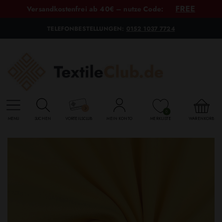
FREE
Versandkostenfrei ab 40€ – nutze Code:
TELEFONBESTELLUNGEN:
0152 1037 7724
0
MENU
SUCHEN
VORTEILSCLUB
MEIN KONTO
MERKLISTE
WARENKORB