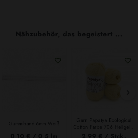
Nähzubehör, das begeistert ...
Garn Papatya Ecological
Gummiband 6mm Weiß
Cotton Farbe 706 Hellgelb,
100g
0,10 € / 0,5 lm
2,99 € / Stck.