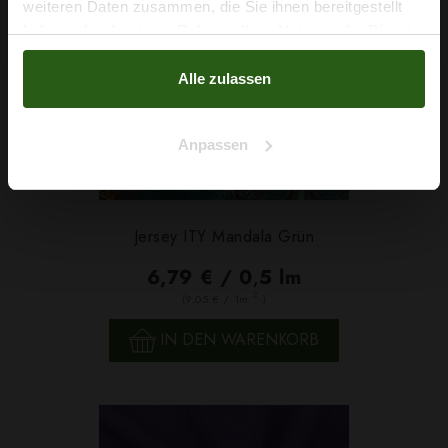
weiteren Daten zusammen, die Sie ihnen bereitgestellt
haben oder die sie im Rahmen Ihrer Nutzung der Dienste
Nein, Danke
gesammelt haben.
Alle zulassen
Anpassen
Jersey ITY Mandala Grün
6,79 € / 0,5 lm
2
(9,05 € / 1m
)
IN DEN WARENKORB