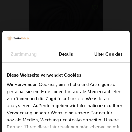
Zustimmung
Details
Über Cookies
Romanit Jersey Schwarz
Diese Webseite verwendet Cookies
7,79 € / 0,5 lm
Wir verwenden Cookies, um Inhalte und Anzeigen zu
2
(10,39 € / 1m
)
personalisieren, Funktionen für soziale Medien anbieten
Wie wäre es mit
IN DEN WARENKORB
zu können und die Zugriffe auf unsere Website zu
5 % Rabatt
analysieren. Außerdem geben wir Informationen zu Ihrer
Verwendung unserer Website an unsere Partner für
auf deine erste Bestellung?
soziale Medien, Werbung und Analysen weiter. Unsere
Partner führen diese Informationen möglicherweise mit
Na klar!