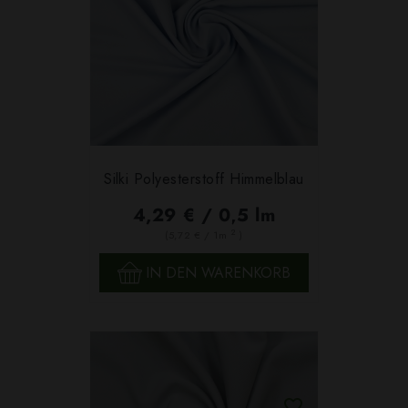
Silki Polyesterstoff Himmelblau
4,29 € / 0,5 lm
2
(5,72 € / 1m
)
IN DEN WARENKORB