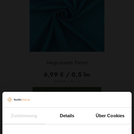
Magnussatin Petrol
6,99 € / 0,5 lm
2
(9,32 € / 1m
)
IN DEN WARENKORB
Zustimmung
Details
Über Cookies