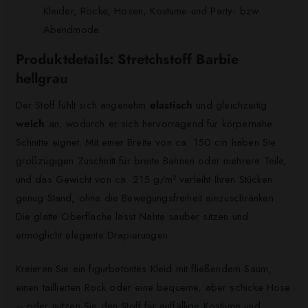
Kleider, Röcke, Hosen, Kostüme und Party- bzw.
Abendmode.
Produktdetails: Stretchstoff Barbie
hellgrau
Der Stoff fühlt sich angenehm
elastisch
und gleichzeitig
weich
an, wodurch er sich hervorragend für körpernahe
Schnitte eignet. Mit einer Breite von ca. 150 cm haben Sie
großzügigen Zuschnitt für breite Bahnen oder mehrere Teile,
und das Gewicht von ca. 215 g/m² verleiht Ihren Stücken
genug Stand, ohne die Bewegungsfreiheit einzuschränken.
Die glatte Oberfläche lässt Nähte sauber sitzen und
ermöglicht elegante Drapierungen.
Kreieren Sie ein figurbetontes Kleid mit fließendem Saum,
einen taillierten Rock oder eine bequeme, aber schicke Hose
– oder nutzen Sie den Stoff für auffällige Kostüme und