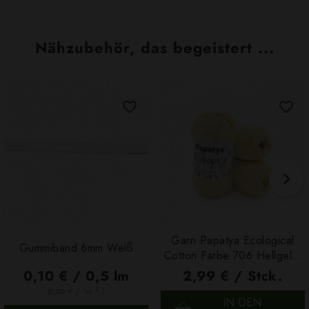
Nähzubehör, das begeistert ...
Garn Papatya Ecological
Gummiband 6mm Weiß
Cotton Farbe 706 Hellgelb,
100g
0,10 € / 0,5 lm
2,99 € / Stck.
2
(0,03 € / 1m
)
IN DEN