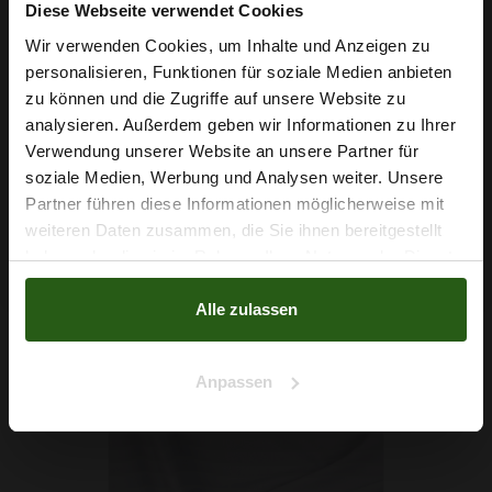
Diese Webseite verwendet Cookies
Wir verwenden Cookies, um Inhalte und Anzeigen zu
personalisieren, Funktionen für soziale Medien anbieten
Wie wäre es mit
zu können und die Zugriffe auf unsere Website zu
5 % Rabatt
analysieren. Außerdem geben wir Informationen zu Ihrer
Verwendung unserer Website an unsere Partner für
auf deine erste Bestellung?
soziale Medien, Werbung und Analysen weiter. Unsere
Partner führen diese Informationen möglicherweise mit
Na klar!
weiteren Daten zusammen, die Sie ihnen bereitgestellt
Magnussatin Hellgrau
haben oder die sie im Rahmen Ihrer Nutzung der Dienste
Nein, Danke
6,99 € / 0,5 lm
gesammelt haben.
2
(9,32 € / 1m
)
Alle zulassen
IN DEN WARENKORB
Anpassen