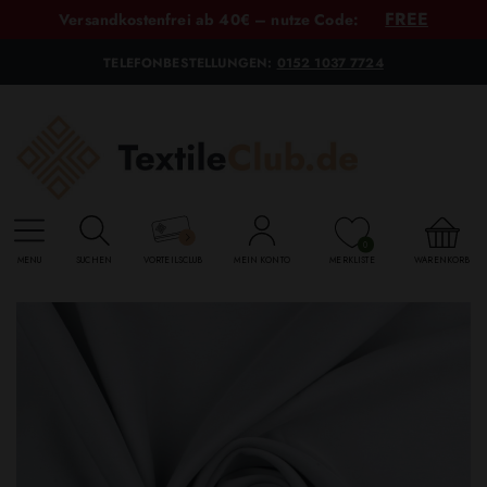
FREE
Versandkostenfrei ab 40€ – nutze Code:
TELEFONBESTELLUNGEN:
0152 1037 7724
0
MENU
SUCHEN
VORTEILSCLUB
MEIN KONTO
MERKLISTE
WARENKORB